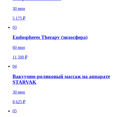
30 мин
5 175 ₽
03
Endospheres Therapy (эндосфера)
60 мин
11 500 ₽
04
Вакуумно-роликовый массаж на аппарате
STARVAK
30 мин
8 625 ₽
05